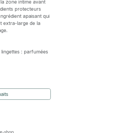
la zone intime avant
édients protecteurs
ingrédient apaisant qui
 extra-large de la
age.
lingettes : parfumées
aits
 e-shop.