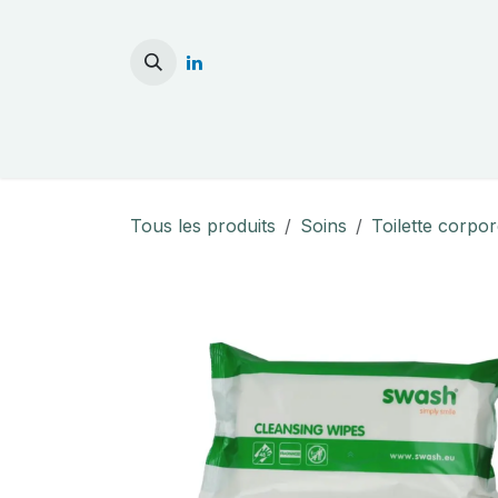
Se rendre au contenu
Accueil
Stérilisati
Tous les produits
Soins
Toilette corpor