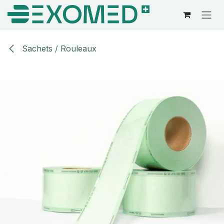
Se rendre au contenu
Sachets / Rouleaux