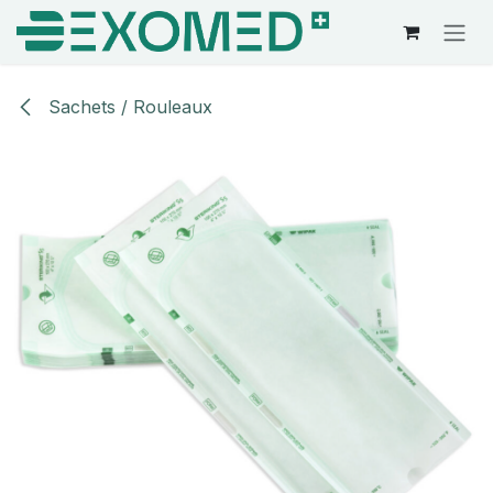
Se rendre au contenu
Sachets / Rouleaux