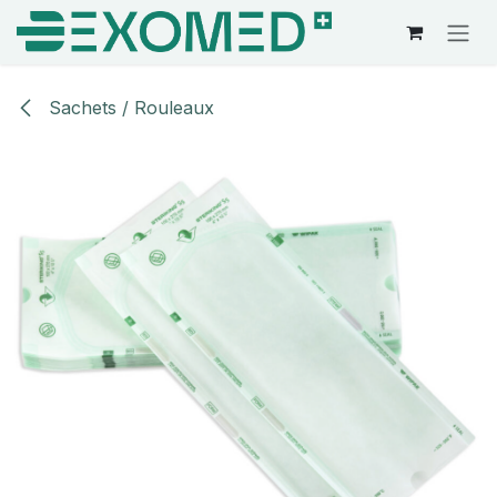
Se rendre au contenu
Sachets / Rouleaux