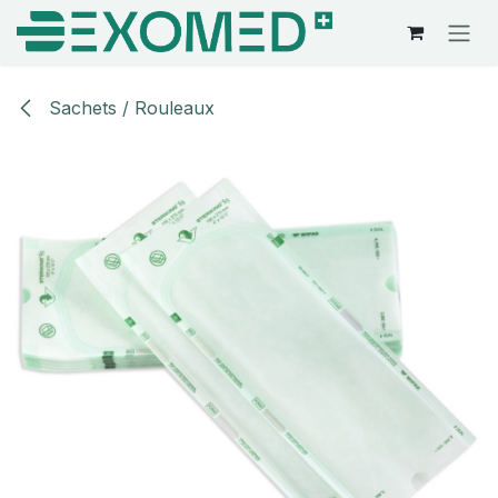
Se rendre au contenu
Sachets / Rouleaux