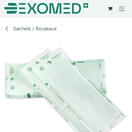
Se rendre au contenu
Sachets / Rouleaux