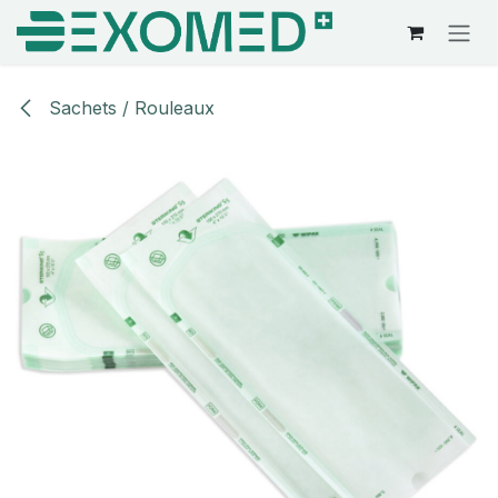
Se rendre au contenu
Sachets / Rouleaux