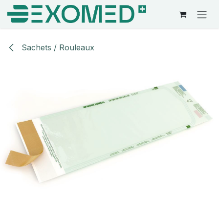
Se rendre au contenu
Sachets / Rouleaux