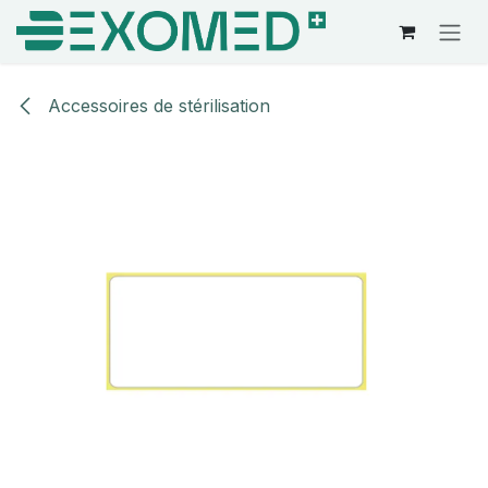
Se rendre au contenu
Accessoires de stérilisation