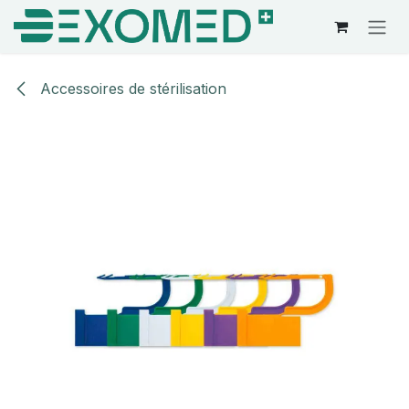
Se rendre au contenu
Accessoires de stérilisation