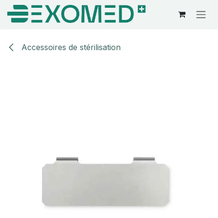
Se rendre au contenu
Accessoires de stérilisation