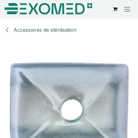
Se rendre au contenu
Accessoires de stérilisation