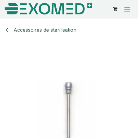
Se rendre au contenu
Accessoires de stérilisation