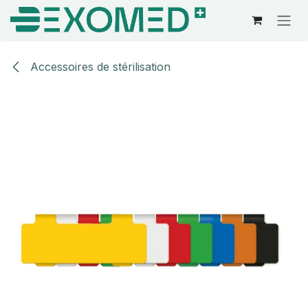
Se rendre au contenu
Accessoires de stérilisation