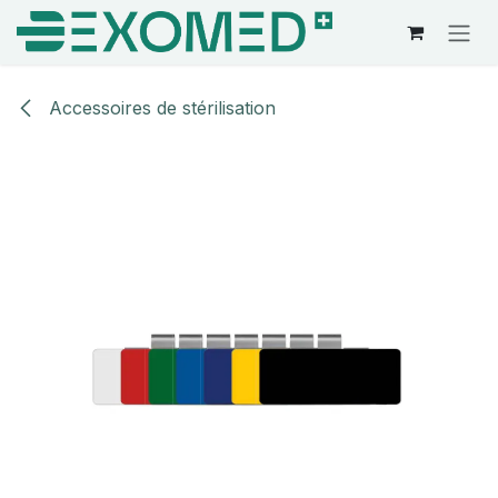
Se rendre au contenu
Accessoires de stérilisation