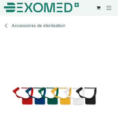
Se rendre au contenu
Accessoires de stérilisation