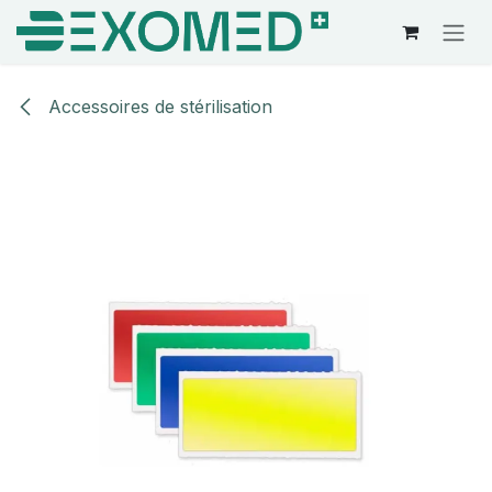
Se rendre au contenu
Accessoires de stérilisation