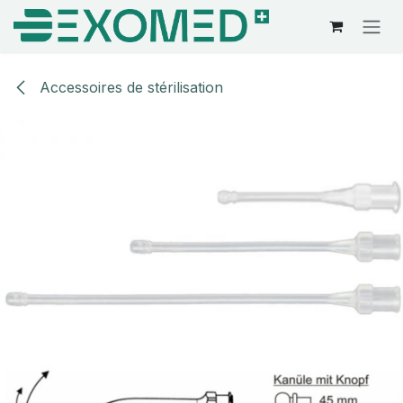
Se rendre au contenu
Accessoires de stérilisation