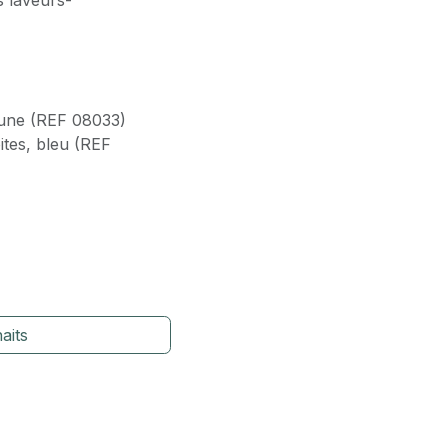
s laveurs-
aune (REF 08033)
ites, bleu (REF
aits