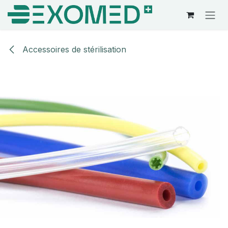
Se rendre au contenu
Accessoires de stérilisation