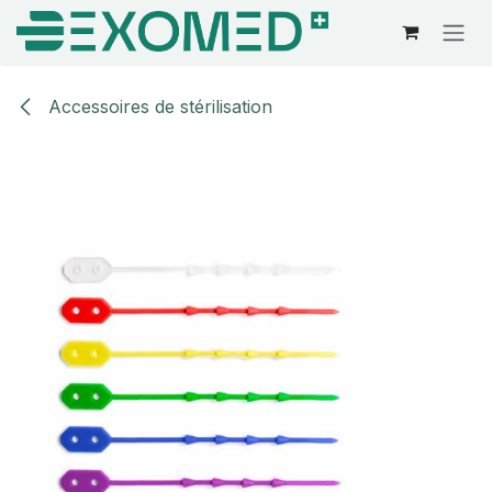
Se rendre au contenu
Accessoires de stérilisation