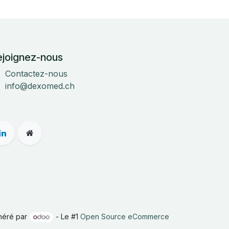
ejoignez-nous
Contactez-nous
info@dexomed.ch
néré par
- Le #1
Open Source eCommerce