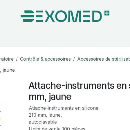
on & Bloc Opératoire
Soins
Hygiène
Nos pa
ratoire
Contrôle & accessoires
Accessoires de stérilisa
, jaune
Attache-instruments en s
mm, jaune
Attache-instruments en silicone,
210 mm, jaune,
autoclavable
Unité de vente 100 pièces