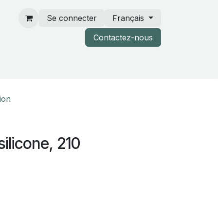
Se connecter
Français
Contactez-nous
rtenaires & catalogues
tion
ilicone, 210