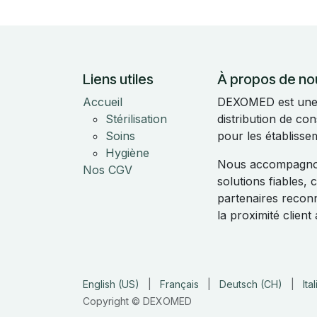
Liens utiles
À propos de no
Accueil
DEXOMED est une e
Stérilisation
distribution de c
Soins
pour les établisse
Hygiène
Nous accompagnon
Nos CGV
solutions fiables,
partenaires reconnu
la proximité clien
English (US)
|
Français
|
Deutsch (CH)
|
Ita
Copyright © DEXOMED