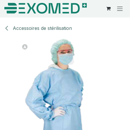
Se rendre au contenu
Accessoires de stérilisation