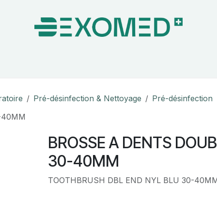
on & Bloc Opératoire
Soins
Hygiène
Nos pa
ratoire
Pré-désinfection & Nettoyage
Pré-désinfection
0-40MM
BROSSE A DENTS DOU
30-40MM
TOOTHBRUSH DBL END NYL BLU 30-40MM 