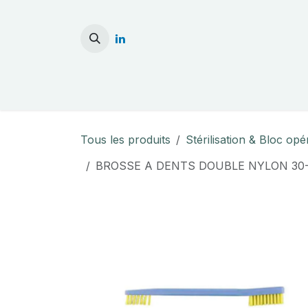
Se rendre au contenu
Accueil
Stérilisati
Tous les produits
Stérilisation & Bloc opé
BROSSE A DENTS DOUBLE NYLON 3