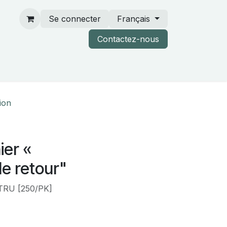
Se connecter
Français
Contactez-nous
rtenaires & catalogues
tion
ier «
le retour"
RU [250/PK]