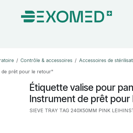
on & Bloc Opératoire
Soins
Hygiène
Nos pa
ratoire
Contrôle & accessoires
Accessoires de stérilisa
 de prêt pour le retour"
Étiquette valise pour pan
Instrument de prêt pour 
SIEVE TRAY TAG 240X50MM PINK LEIHINST