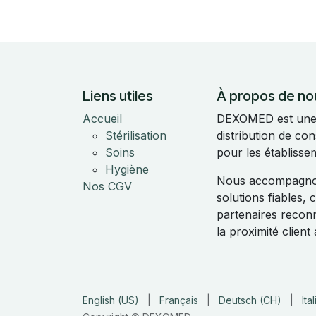
Liens utiles
À propos de no
Accueil
DEXOMED est une e
Stérilisation
distribution de c
Soins
pour les établisse
Hygiène
Nous accompagnon
Nos CGV
solutions fiables,
partenaires reconnu
la proximité clien
English (US)
|
Français
|
Deutsch (CH)
|
Ita