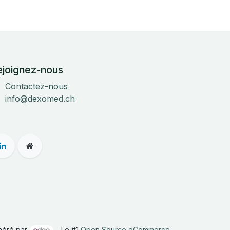
ejoignez-nous
Contactez-nous
info@dexomed.ch
néré par
- Le #1
Open Source eCommerce