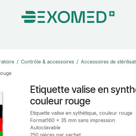
on & Bloc Opératoire
Soins
Hygiène
Nos pa
ratoire
Contrôle & accessoires
Accessoires de stérilisa
 rouge
Etiquette valise en synth
couleur rouge
Etiquette valise en sythétique, couleur rouge
Format160 x 35 mm sans impression
Autoclavable
250 pièces par sachet