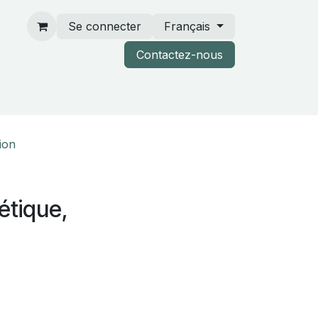
Se connecter
Français
Contactez-nous
rtenaires & catalogues
tion
étique,