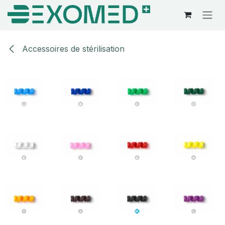
Se rendre au contenu
Accessoires de stérilisation