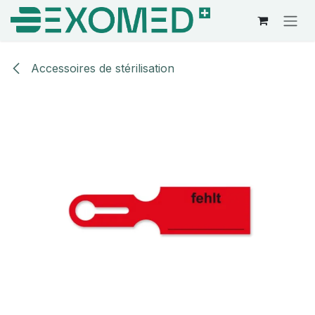
Se rendre au contenu
Accessoires de stérilisation