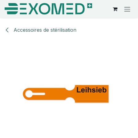
Se rendre au contenu
Accessoires de stérilisation