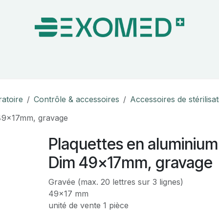
on & Bloc Opératoire
Soins
Hygiène
Nos pa
ratoire
Contrôle & accessoires
Accessoires de stérilisa
 49x17mm, gravage
Plaquettes en aluminium
Dim 49x17mm, gravage
Gravée (max. 20 lettres sur 3 lignes)
49x17 mm
unité de vente 1 pièce