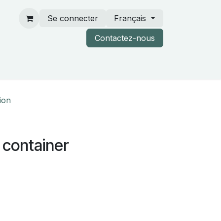
Se connecter
Français
Contactez-nous
rtenaires & catalogues
tion
 container