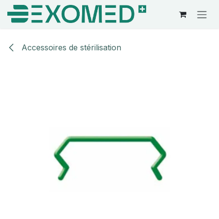
Se rendre au contenu
Accessoires de stérilisation