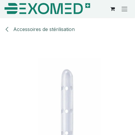
Se rendre au contenu
Accessoires de stérilisation