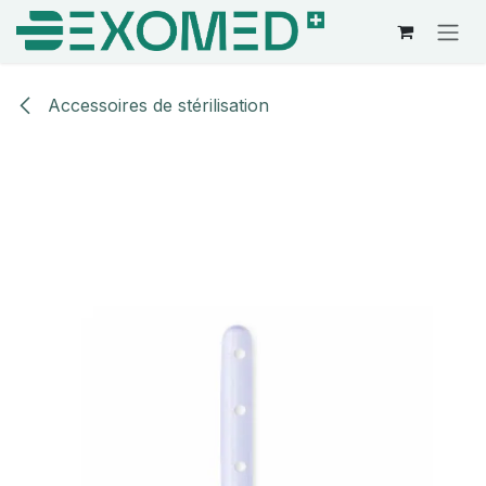
Se rendre au contenu
Accessoires de stérilisation