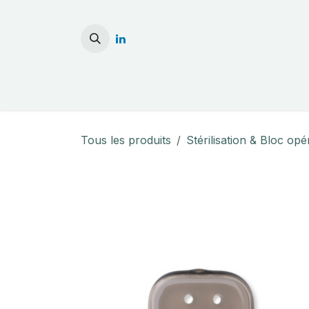
Se rendre au contenu
Accueil
Stérilisati
Tous les produits
Stérilisation & Bloc opé