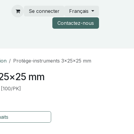
Se connecter
Français
Contactez-nous
rtenaires & catalogues
tion
Protège-instruments 3x25x25 mm
x25x25 mm
[100/PK]
aits