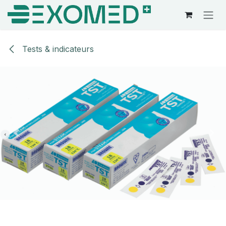
Se rendre au contenu
Tests & indicateurs