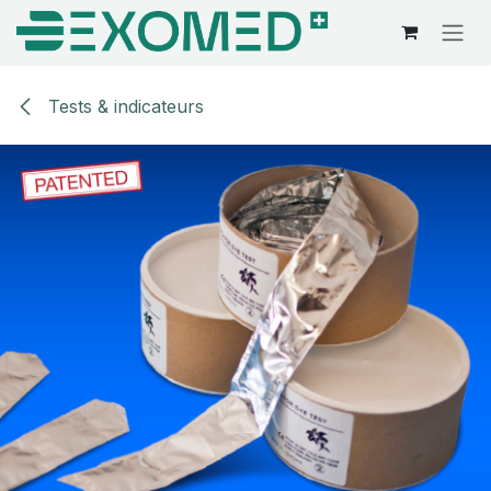
Se rendre au contenu
Tests & indicateurs