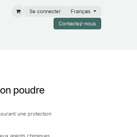
Se connecter
Français
Contactez-nous
rtenaires & catalogues
 non poudre
ssurant une protection
reux agents chimiques