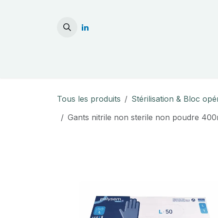
Se rendre au contenu
Accueil
Stérilisati
Tous les produits
Stérilisation & Bloc opé
Gants nitrile non sterile non poudre 4