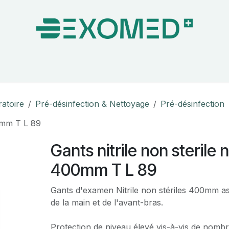
on & Bloc Opératoire
Soins
Hygiène
Nos pa
ratoire
Pré-désinfection & Nettoyage
Pré-désinfection
00mm T L 89
Gants nitrile non sterile
400mm T L 89
Gants d'examen Nitrile non stériles 400mm a
de la main et de l'avant-bras.
Protection de niveau élevé vis-à-vis de nomb