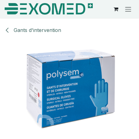
Se rendre au contenu
Gants d'intervention