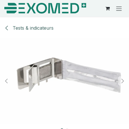
Se rendre au contenu
Tests & indicateurs