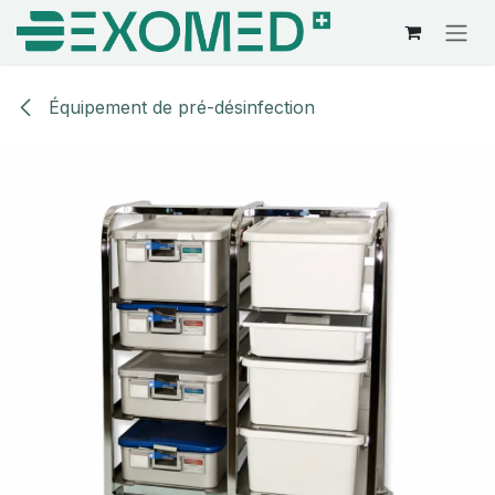
Se rendre au contenu
Équipement de pré-désinfection