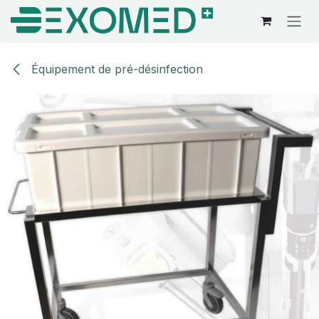
Se rendre au contenu
Équipement de pré-désinfection