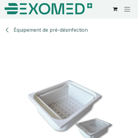
Se rendre au contenu
Équipement de pré-désinfection