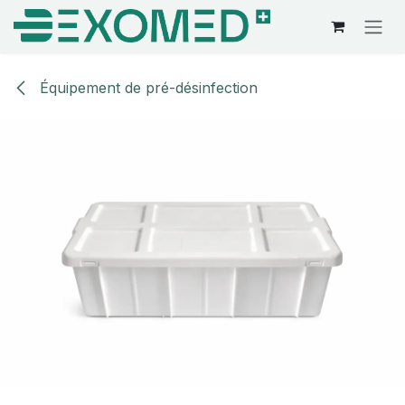
Se rendre au contenu
Équipement de pré-désinfection