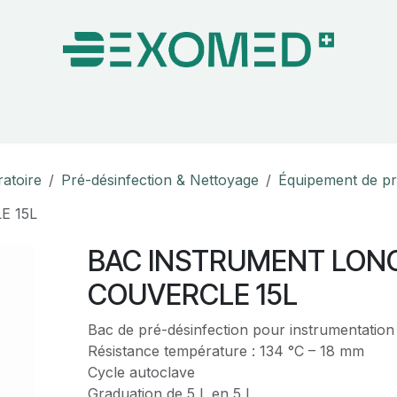
on & Bloc Opératoire
Soins
Hygiène
Nos pa
ratoire
Pré-désinfection & Nettoyage
Équipement de pr
E 15L
BAC INSTRUMENT LON
COUVERCLE 15L
Bac de pré-désinfection pour instrumentation
Résistance température : 134 °C – 18 mm
Cycle autoclave
Graduation de 5 L en 5 L