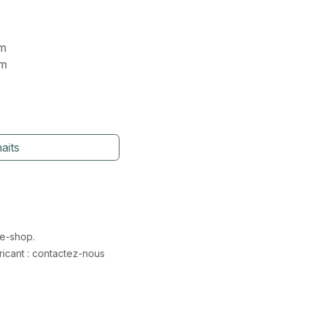
mm
mm
aits
 e-shop.
icant : contactez-nous