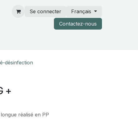
Se connecter
Français
Contactez-nous
rtenaires & catalogues
é-désinfection
G +
 longue réalisé en PP