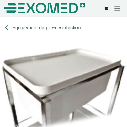
Se rendre au contenu
Équipement de pré-désinfection