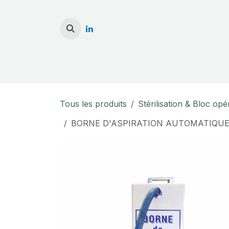
Se rendre au contenu
Accueil
Stérilisati
Tous les produits
Stérilisation & Bloc opé
BORNE D'ASPIRATION AUTOMATIQU