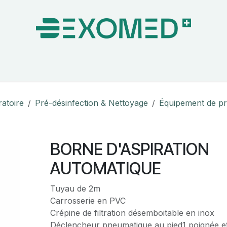
on & Bloc Opératoire
Soins
Hygiène
Nos pa
ratoire
Pré-désinfection & Nettoyage
Équipement de pr
E
BORNE D'ASPIRATION
AUTOMATIQUE
Tuyau de 2m
Carrosserie en PVC
Crépine de filtration désemboitable en inox
Déclencheur pneumatique au pied1 poignée et