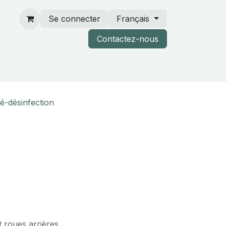
Se connecter
Français
Contactez-nous
rtenaires & catalogues
é-désinfection
 roues arrières