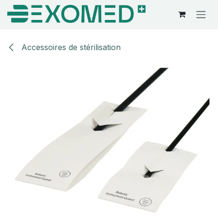
Se rendre au contenu
Accessoires de stérilisation