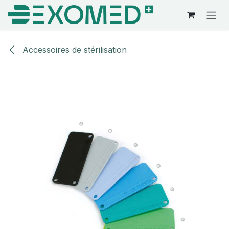
Se rendre au contenu
Accessoires de stérilisation