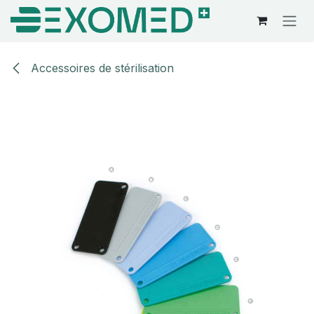
Se rendre au contenu
Accessoires de stérilisation